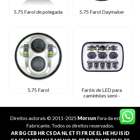
5.75 Farol de polegada
5.75 Farol Daymaker
5.75 Farol
Faróis de LED para
caminhões semi -
Direitos autorais © 2011-2025
Morsun
Fora da estrada
Fabricante
. Todos os direitos reservados.
AR
BG
CEB
HR
CS
DA
NL
ET
FI
FR
DE
EL
HE
HU
IS
ID