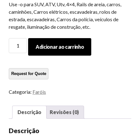
Use -o para SUV, ATV, Utv, 4×4, Rails de areia, carros,
caminhões, Carros elétricos, escavadeiras, rolos de
estrada, escavadeiras, Carros da polícia, veículos de
resgate, iluminação de construção, etc.
Luz
Adicionar ao carrinho
Auxiliar
LED
para
acessórios
de
carro
Categoria:
Faróis
Jeep
lâmpadas
LED
Descrição
Revisões (0)
lâmpadas
quantidade
Descrição